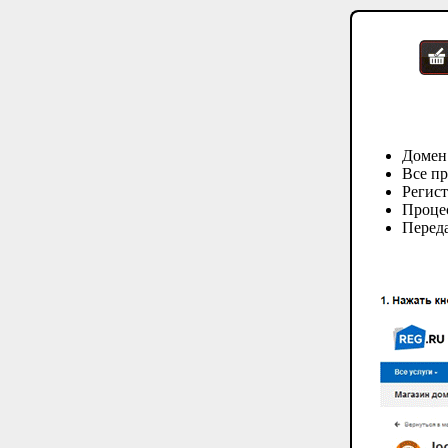
Домен
Все пр
Регис
Процес
Переда